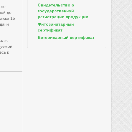
Свидетельство о
ого
государственной
ней до
регистрации продукции
также 15
одачи
Фитосанитарный
сертификат
Ветеринарный сертификат
ал».
буемой
есь к