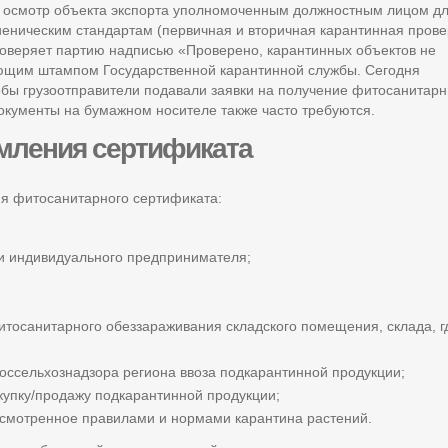
 осмотр объекта экспорта уполномоченным должностным лицом д
еническим стандартам (первичная и вторичная карантинная прове
товеряет партию надписью «Проверено, карантинных объектов не
ующим штампом Государственной карантинной службы. Сегодня
обы грузоотправители подавали заявки на получение фитосанитар
окументы на бумажном носителе также часто требуются.
мления сертификата
я фитосанитарного сертификата:
ли индивидуального предпринимателя;
тосанитарного обеззараживания складского помещения, склада, г
оссельхознадзора региона ввоза подкарантинной продукции;
купку/продажу подкарантинной продукции;
усмотренное правилами и нормами карантина растений.