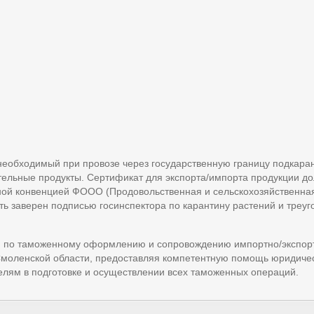
 необходимый при провозе через государственную границу подкара
тельные продукты. Сертификат для экспорта/импорта продукции д
ной конвенцией ФООО (Продовольственная и сельскохозяйственна
ь заверен подписью госинспектора по карантину растений и треу
и по таможенному оформлению и сопровождению импортно/экспор
Смоленской области, предоставляя компетентную помощь юридиче
лям в подготовке и осуществлении всех таможенных операций.