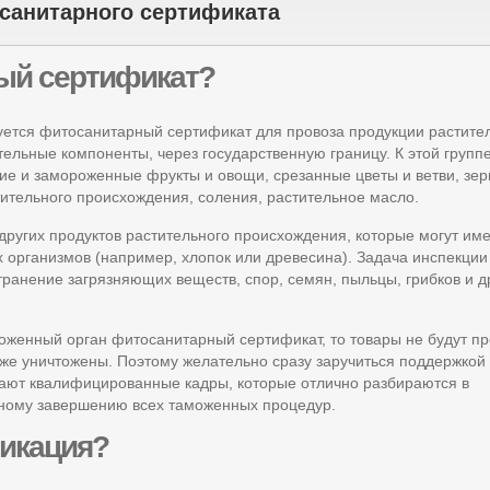
санитарного сертификата
ый сертификат?
уется фитосанитарный сертификат для провоза продукции растите
ельные компоненты, через государственную границу. К этой групп
жие и замороженные фрукты и овощи, срезанные цветы и ветви, зер
ительного происхождения, соления, растительное масло.
других продуктов растительного происхождения, которые могут име
организмов (например, хлопок или древесина). Задача инспекции
ранение загрязняющих веществ, спор, семян, пыльцы, грибков и д
моженный орган фитосанитарный сертификат, то товары не будут п
аже уничтожены. Поэтому желательно сразу заручиться поддержкой
ают квалифицированные кадры, которые отлично разбираются в
шному завершению всех таможенных процедур.
икация?