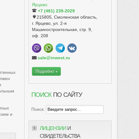
Ярцево:
+7 (481) 239-2029
215805, Смоленская область,
г. Ярцево, ул. 2-я
Машиностроительная, стр. 9,
оф. 208
sale@inwest.ru
Подробно
нтинных
олжен
я
гольным
ПОИСК
ПО САЙТУ
тных
Поиск:
ским и
ЛИЦЕНЗИИ
И
СВИДЕТЕЛЬСТВА