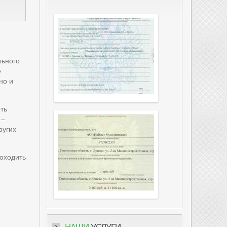
льного
е
но и
ть
 –
ругих
роходить