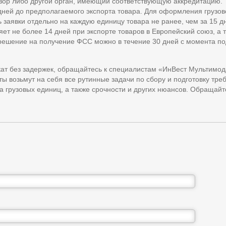
зор либо другой орган, имеющий соответствующую аккредитацию.
 дней до предполагаемого экспорта товара. Для оформления грузов
заявки отдельно на каждую единицу товара не ранее, чем за 15 д
яет не более 14 дней при экспорте товаров в Европейский союз, а 
азрешение на получение ФСС можно в течение 30 дней с момента п
ат без задержек, обращайтесь к специалистам «ИнВест Мультимод
 возьмут на себя все рутинные задачи по сбору и подготовку тре
ва грузовых единиц, а также срочности и других нюансов. Обращайт